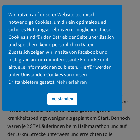
Zum
Inhalt
Wir nutzen auf unserer Website technisch
springen
notwendige Cookies, um dir ein optimales und
sicheres Nutzungserlebnis zu ermöglichen. Diese
Cookies sind für den Betrieb der Seite unerlässlich
und speichern keine persönlichen Daten.
ADAC Hannover Marathon
Zusätzlich zeigen wir Inhalte von Facebook und
14.4.24
Instagram an, um dir interessante Einblicke und
aktuelle Informationen zu bieten. Hierfür werden
unter Umständen Cookies von diesen
18. April 2024
Drittanbietern gesetzt.
Mehr erfahren
Am Wochenende stand für 4 STV Sörup LäuferInnen der
Verstanden
erste große Frühjahrsklassiker an. Es ging zum Hannover
Marathon. Leider waren verletzungsbedingt und
krankheitsbedingt weniger als geplant am Start. Dennoch
waren je 2 STV LäuferInnen beim Halbmarathon und auf
der 10 km Strecke unterwegs und erreichten tolle