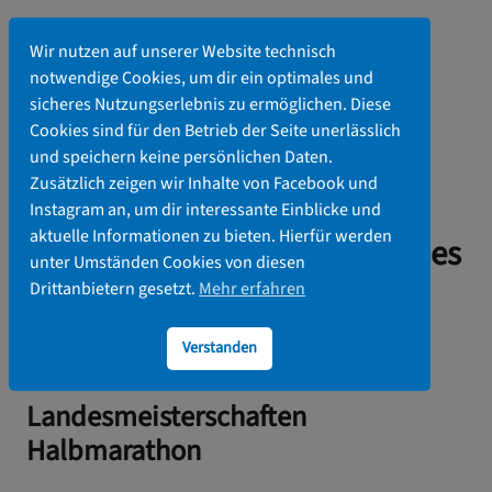
Zum
Inhalt
Wir nutzen auf unserer Website technisch
springen
notwendige Cookies, um dir ein optimales und
sicheres Nutzungserlebnis zu ermöglichen. Diese
Cookies sind für den Betrieb der Seite unerlässlich
und speichern keine persönlichen Daten.
Ausschreibung zu den
Zusätzlich zeigen wir Inhalte von Facebook und
Ladesmeisterschaften
Instagram an, um dir interessante Einblicke und
aktuelle Informationen zu bieten. Hierfür werden
Halbmarathon im Rahmen des
unter Umständen Cookies von diesen
Südenseelaufs
Drittanbietern gesetzt.
Mehr erfahren
Verstanden
28. Februar 2025
Landesmeisterschaften
Halbmarathon